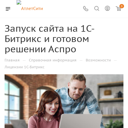
0
Запуск сайта на 1С-
Битрикс и готовом
решении Аспро
—
—
—
Главная
Справочная информация
Возможности
Лицензии 1С-Битрикс