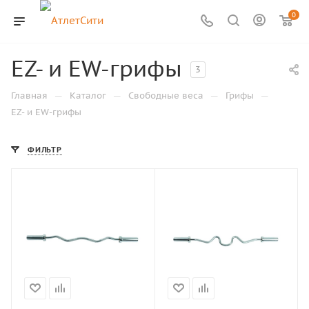
0
EZ- и EW-грифы
3
—
—
—
—
Главная
Каталог
Свободные веса
Грифы
EZ- и EW-грифы
ФИЛЬТР