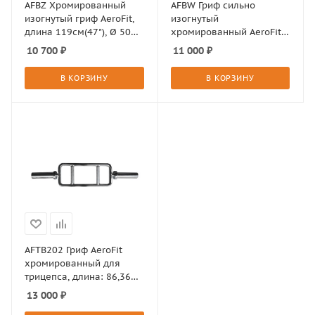
AFBZ Хромированный
AFBW Гриф сильно
изогнутый гриф AeroFit,
изогнутый
длина 119см(47"), Ø 50
хромированный AeroFit,
мм
длина: 119 см. (47''), Ø 50
10 700
₽
11 000
₽
мм
В КОРЗИНУ
В КОРЗИНУ
AFTB202 Гриф AeroFit
хромированный для
трицепса, длина: 86,36
см (34''). Максимальная
13 000
₽
нагрузка на гриф до 220