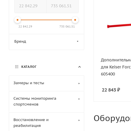
22 842.29
735 061.51
Бренд
Дополнительн
для Keiser For
КАТАЛОГ
605400
Замеры и тесты
22 843
₽
Системы мониторинга
спортсменов
Манишки дл
Оборудов
Восстановление и
реабилитация