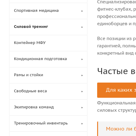
Специализирован
IVO Trainer
Hypervolt
фитнес-клубах, 
Спортивная медицина
1080 Sprint
Theragun
профессиональны
T-Apex
Rapid Relea
BTL
единоборцев и п
Силовой тренинг
STORZ MED
Все позиции из 
Тренажеры
Контейнер МФУ
гарантией, полн
Тренажеры
diPulse
Тренажеры
конкретный вид 
Compex
Кондиционная подготовка
Тренажеры
Globus
Тренажеры
Частые 
мышц
Противона
Рамы и стойки
лестницы
Тренажеры
Эйрбайки (
Кроссовер
Криопресс
Для каких 
Гребные т
Свободные веса
Двойные р
Ready
(ДРТ)
Сайклы и с
Регулируе
Функциональная 
Тренажеры 
Олимпийск
Экипировка команд
колонны
Профессио
силовых структу
EZ- и EW-г
Мультиста
дорожки
Треп-гриф
Гравитрон
Велотрена
Тренировочный инвентарь
Другие не
Эллиптиче
Можно ли б
Цунами гри
Bar