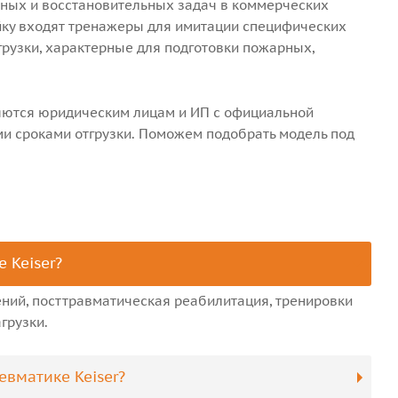
чных и восстановительных задач в коммерческих
Hyperflux
йку входят тренажеры для имитации специфических
Прессотерапия NormaTec
грузки, характерные для подготовки пожарных,
ляются юридическим лицам и ИП с официальной
и сроками отгрузки. Поможем подобрать модель под
Сани
Бег с сопротивлением
Скоростные лестницы
 Keiser?
ры
Конусы, маркеры и фишки
Амортизаторы и эспандеры
ний, посттравматическая реабилитация, тренировки
Мячи для реакции
Замки для грифов
грузки.
Секундомеры
Накладки и упоры
Кор и стабильность
Расширитель хвата
Тренажеры 1080 Motion
вматике Keiser?
Адаптеры под диски