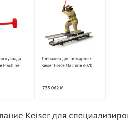
ая кувалда
Тренажер для пожарных
ce Machine
Keiser Force Machine 6070
735 062
₽
Датчики Enode / Vmax
Датчики GymAware
Датчики OVR Velocity
я Vector
Polar Team Pro
ание Keiser для специализиро