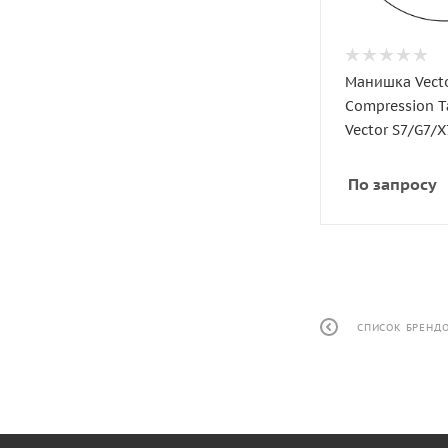
Манишка Vecto
Compression T
Vector S7/G7/X
По запросу
СПИСОК БРЕНД