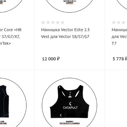
r Core +HR
Манишка Vector Elite 2.3
Манишка
r S7/G7/X7,
Vest для Vector S8/S7/G7
для Vec
erTek+
T7
12 000
₽
5 778