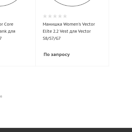
r Core
Манишка Women's Vector
ank для
Elite 2.2 Vest для Vector
7
S8/S7/G7
По запросу
ОВ