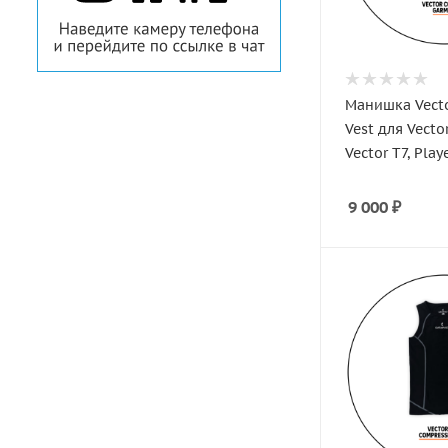
Манишка Vecto
Vest для Vecto
Vector T7, Play
9 000
₽