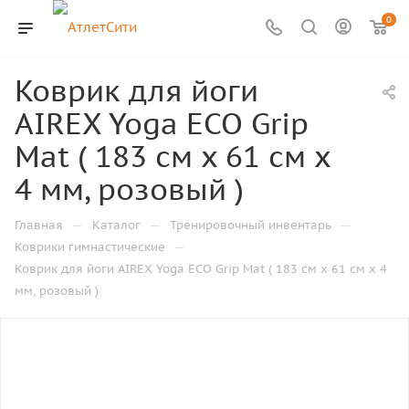
0
Коврик для йоги
AIREX Yoga ECO Grip
Mat ( 183 см х 61 см х
4 мм, розовый )
—
—
—
Главная
Каталог
Тренировочный инвентарь
—
Коврики гимнастические
Коврик для йоги AIREX Yoga ECO Grip Mat ( 183 см х 61 см х 4
мм, розовый )