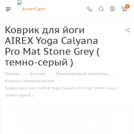
0
Коврик для йоги
AIREX Yoga Calyana
Pro Mat Stone Grey (
темно-серый )
—
—
—
Главная
Каталог
Тренировочный инвентарь
—
Коврики гимнастические
Коврик для йоги AIREX Yoga Calyana Pro Mat Stone Grey (
темно-серый )