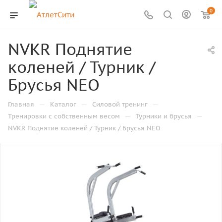
0
NVKR Поднятие
коленей / Турник /
Брусья NEO
—
—
—
Главная
Каталог
Силовой тренинг
—
—
Тренировки с собственным весом
Турники и брусья
NVKR Поднятие коленей / Турник / Брусья NEO