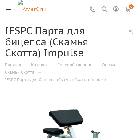
0
IFSPC Парта для
бицепса (Скамья
Скотта) Impulse
—
—
—
—
Главная
Каталог
Силовой тренинг
Скамьи
—
Скамьи Скотта
IFSPC Парта для бицепса (Скамья Скотта) Impulse