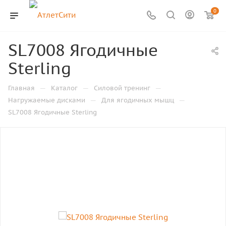
0
SL7008 Ягодичные
Sterling
—
—
—
Главная
Каталог
Силовой тренинг
—
—
Нагружаемые дисками
Для ягодичных мышц
SL7008 Ягодичные Sterling