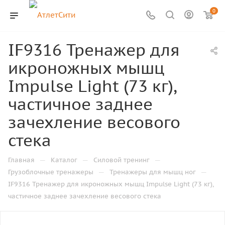
0
IF9316 Тренажер для
икроножных мышц
Impulse Light (73 кг),
частичное заднее
зачехление весового
стека
—
—
—
Главная
Каталог
Силовой тренинг
—
—
Грузоблочные тренажеры
Тренажеры для мышц ног
IF9316 Тренажер для икроножных мышц Impulse Light (73 кг),
частичное заднее зачехление весового стека