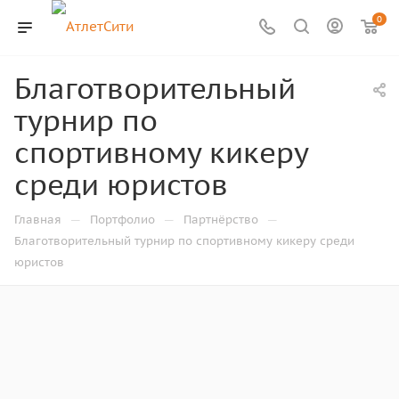
0
Благотворительный
турнир по
спортивному кикеру
среди юристов
—
—
—
Главная
Портфолио
Партнёрство
Благотворительный турнир по спортивному кикеру среди
юристов