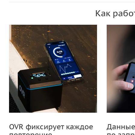
Как рабо
OVR фиксирует каждое
Данные 
повторение
по запр