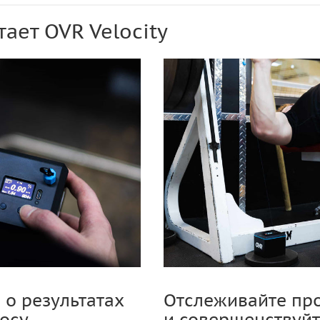
тает OVR Velocity
о результатах
Отслеживайте пр
осу
и совершенствуйт