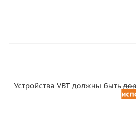
Устройства VBT должны быть
дор
исп