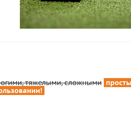
огими, тяжелыми, сложными
просты
ользовании!