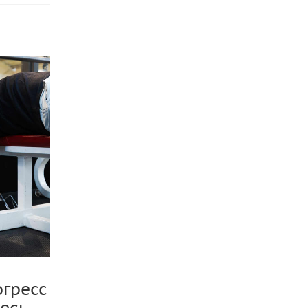
огресс
есь