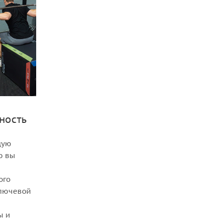
ность
щую
ю вы
ого
ключевой
ы и