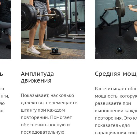
ь
Амплитуда
Средняя мощ
движения
ую
Рассчитывает об
Показывает, насколько
нги,
мощность, котору
далеко вы перемещаете
ую
развиваете при
штангу при каждом
ит
выполнении кажд
повторении. Помогает
повторения. Это 
обеспечить полную и
показатель для
последовательную
наращивания сил