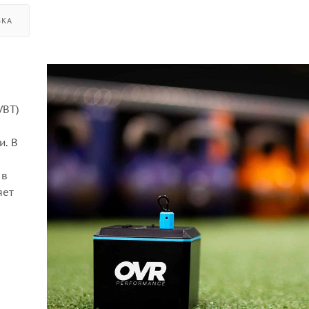
ВКА
VBT)
и. В
 в
яет