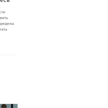
сти
вать
 пределы
гать