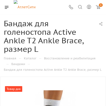
0
Бандаж для
голеностопа Active
Ankle T2 Ankle Brace,
размер L
—
—
Главная
Каталог
Восстановление и реабилитация
—
—
Бандажи
Бандаж для голеностопа Active Ankle T2 Ankle Brace, размер L
Товар дня