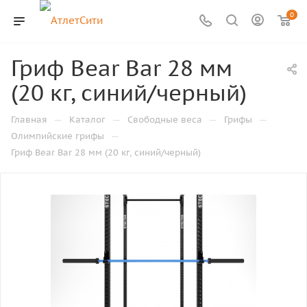
0
Гриф Bear Bar 28 мм
(20 кг, синий/черный)
—
—
—
—
Главная
Каталог
Свободные веса
Грифы
—
Олимпийские грифы
Гриф Bear Bar 28 мм (20 кг, синий/черный)