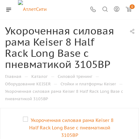
0
Укороченная силовая
рама Keiser 8 Half
Rack Long Base с
пневматикой 3105BP
—
—
—
Главная
Каталог
Силовой тренинг
—
—
Оборудование KEISER
Стойки и платформы Keiser
Укороченная силовая рама Keiser 8 Half Rack Long Base с
пневматикой 3105BP