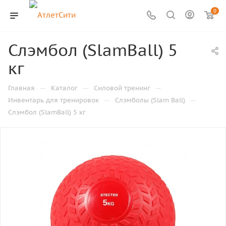
0
Слэмбол (SlamBall) 5
кг
—
—
—
Главная
Каталог
Силовой тренинг
—
—
Инвентарь для тренировок
Слэмболы (Slam Ball)
Слэмбол (SlamBall) 5 кг