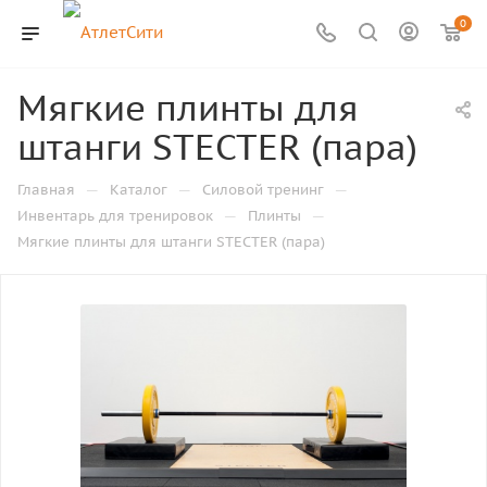
0
Мягкие плинты для
штанги STECTER (пара)
—
—
—
Главная
Каталог
Силовой тренинг
—
—
Инвентарь для тренировок
Плинты
Мягкие плинты для штанги STECTER (пара)