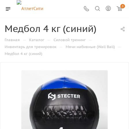
0
Медбол 4 кг (синий)
—
—
—
Главная
Каталог
Силовой тренинг
—
—
Инвентарь для тренировок
Мячи набивные (Wall Ball)
Медбол 4 кг (синий)