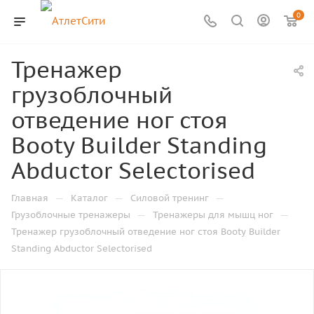
0
Тренажер
грузоблочный
отведение ног стоя
Booty Builder Standing
Abductor Selectorised
—
—
—
Главная
Каталог
Силовой тренинг
—
—
Грузоблочные тренажеры
Тренажеры для мышц ног
Тренажер грузоблочный отведение ног стоя Booty Builder
Standing Abductor Selectorised