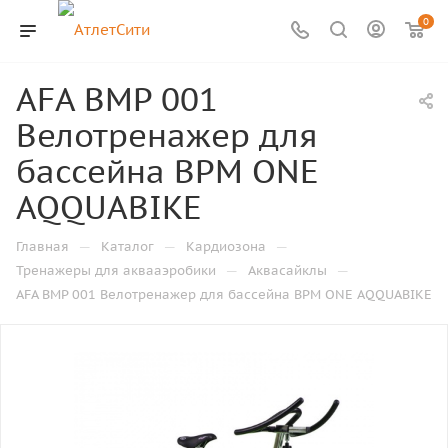
0
AFA BMP 001
Велотренажер для
бассейна BPM ONE
AQQUABIKE
—
—
—
Главная
Каталог
Кардиозона
—
—
Тренажеры для аквааэробики
Аквасайклы
AFA BMP 001 Велотренажер для бассейна BPM ONE AQQUABIKE